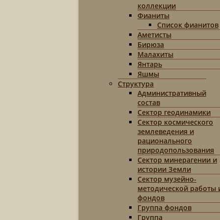
коллекции
Фианиты
Список фианитов
Аметисты
Бирюза
Малахиты
Янтарь
Яшмы
Структура
Административный
состав
Сектор геодинамики
Сектор космического
землеведения и
рационального
природопользования
Сектор минерагении и
истории Земли
Сектор музейно-
методической работы 
фондов
Группа фондов
Группа