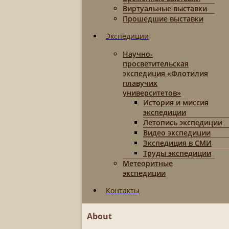
Виртуальные выставки
Прошедшие выставки
Экспедиции
Научно-
просветительская
экспедиция «Флотилия
плавучих
университетов»
История и миссия
экспедиции
Летопись экспедиции
Видео экспедиции
Экспедиция в СМИ
Труды экспедиции
Метеоритные
экспедиции
Контакты
About