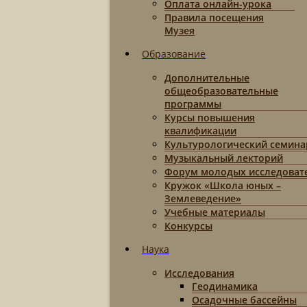
Оплата онлайн-урока
Правила посещения
Музея
Образование
Дополнительные
общеобразовательные
программы
Курсы повышения
квалификации
Культурологический семина
Музыкальный лекторий
Форум молодых исследоват
Кружок «Школа юных –
Землеведение»
Учебные материалы
Конкурсы
Наука
Исследования
Геодинамика
Осадочные бассейны