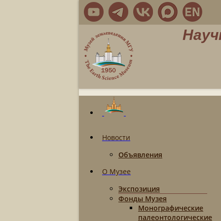
Науч
Новости
Объявления
О Музее
Экспозиция
Фонды Музея
Монографические
палеонтологические