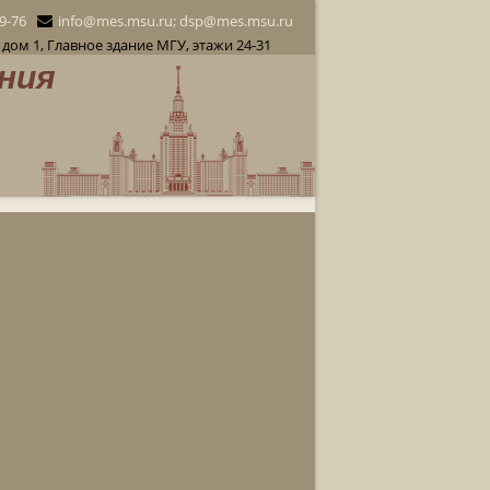
29-76
info@mes.msu.ru; dsp@mes.msu.ru
дом 1, Главное здание МГУ, этажи 24-31
ния