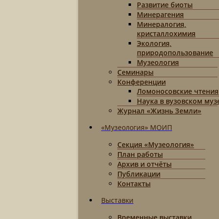
Развитие биоты
Минерагения
Минералогия,
кристаллохимия
Экология,
природопользование
Музеология
Семинары
Конференции
Ломоносовские чтения
Наука в вузовском муз
Журнал «Жизнь Земли»
«Музеология» МОИП
Секция «Музеология»
План работы
Архив и отчёты
Публикации
Контакты
Выставки
Временные выставки