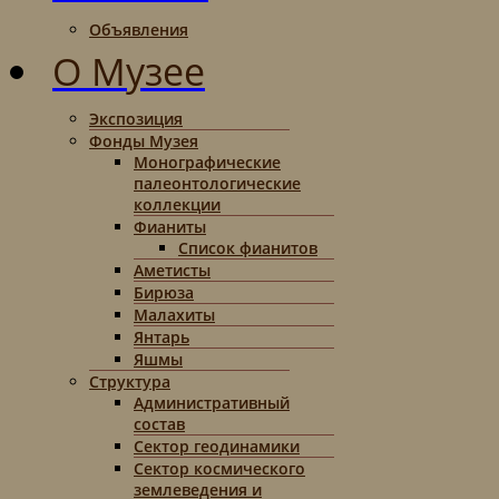
Объявления
О Музее
Экспозиция
Фонды Музея
Монографические
палеонтологические
коллекции
Фианиты
Список фианитов
Аметисты
Бирюза
Малахиты
Янтарь
Яшмы
Структура
Административный
состав
Сектор геодинамики
Сектор космического
землеведения и