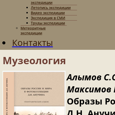
экспедиции
Летопись экспедиции
Видео экспедиции
Экспедиция в СМИ
Труды экспедиции
Метеоритные
экспедиции
Контакты
Музеология
Алымов С.С
Максимов Ю
Образы Ро
Д.Н. Ануч