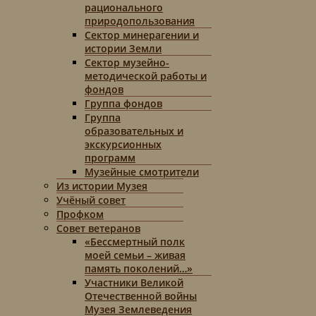
рационального
природопользования
Сектор минерагении и
истории Земли
Сектор музейно-
методической работы и
фондов
Группа фондов
Группа
образовательных и
экскурсионных
программ
Музейные смотрители
Из истории Музея
Учёный совет
Профком
Совет ветеранов
«Бессмертный полк
моей семьи – живая
память поколений…»
Участники Великой
Отечественной войны
Музея Землеведения