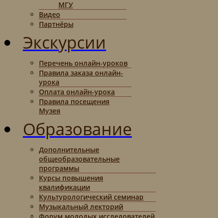
МГУ
Видео
Партнёры
Экскурсии
Перечень онлайн-уроков
Правила заказа онлайн-
урока
Оплата онлайн-урока
Правила посещения
Музея
Образование
Дополнительные
общеобразовательные
программы
Курсы повышения
квалификации
Культурологический семинар
Музыкальный лекторий
Форум молодых исследователей