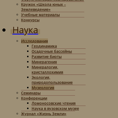
Кружок «Школа юных –
Землеведение»
Учебные материалы
Конкурсы
Наука
Исследования
Геодинамика
Осадочные бассейны
Развитие биоты
Минерагения
Минералогия,
кристаллохимия
Экология,
природопользование
Музеология
Семинары
Конференции
Ломоносовские чтения
Наука в вузовском музее
Журнал «Жизнь Земли»