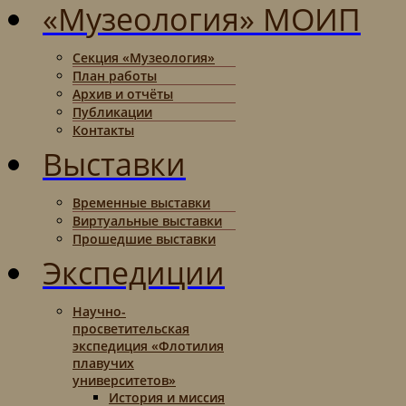
«Музеология» МОИП
Секция «Музеология»
План работы
Архив и отчёты
Публикации
Контакты
Выставки
Временные выставки
Виртуальные выставки
Прошедшие выставки
Экспедиции
Научно-
просветительская
экспедиция «Флотилия
плавучих
университетов»
История и миссия