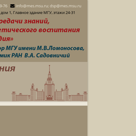
29-76
info@mes.msu.ru; dsp@mes.msu.ru
дом 1, Главное здание МГУ, этажи 24-31
ния