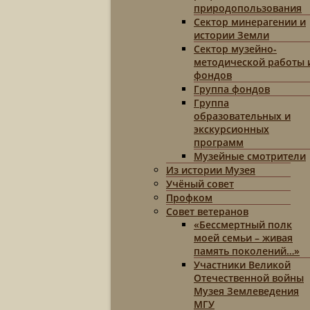
природопользования
Сектор минерагении и
истории Земли
Сектор музейно-
методической работы 
фондов
Группа фондов
Группа
образовательных и
экскурсионных
программ
Музейные смотрители
Из истории Музея
Учёный совет
Профком
Совет ветеранов
«Бессмертный полк
моей семьи – живая
память поколений…»
Участники Великой
Отечественной войны
Музея Землеведения
МГУ