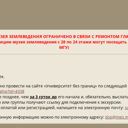
ЗЕЯ ЗЕМЛЕВЕДЕНИЯ ОГРАНИЧЕНО В СВЯЗИ С РЕМОНТОМ ГЛ
цию музея землеведения с 28 по 24 этажи могут посещать
МГУ)
ек.
но провести на сайте «Университет без границ» по следующей 
w.php?id=4338
е позднее, чем
за 3 суток до
его начала и, обязательно, выслат
ы или группы получают ссылку для подключения к экскурсии.
 оплатой или регистрацией, напишите на электронную почту:
s
онную информацию можно по электронному адресу:
dsp@mes.m