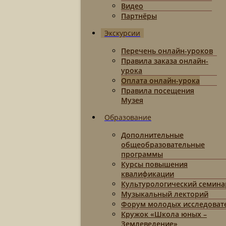
Видео
Партнёры
Экскурсии
Перечень онлайн-уроков
Правила заказа онлайн-
урока
Оплата онлайн-урока
Правила посещения
Музея
Образование
Дополнительные
общеобразовательные
программы
Курсы повышения
квалификации
Культурологический семина
Музыкальный лекторий
Форум молодых исследоват
Кружок «Школа юных –
Землеведение»