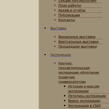
Секция «Музеология»
План работы
Архив и отчёты
Публикации
Контакты
Выставки
Временные выставки
Виртуальные выставки
Прошедшие выставки
Экспедиции
Научно-
просветительская
экспедиция «Флотилия
плавучих
университетов»
История и миссия
экспедиции
Летопись экспедиции
Видео экспедиции
Экспедиция в СМИ