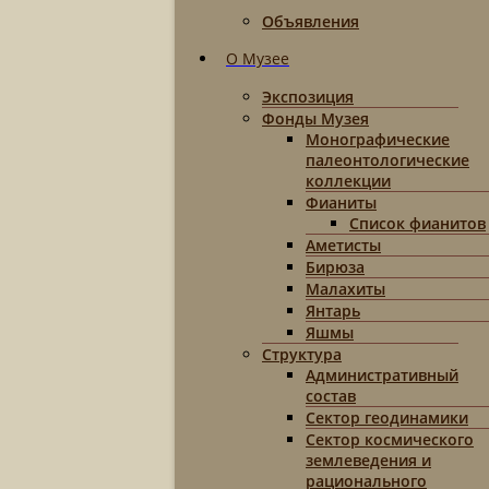
Объявления
О Музее
Экспозиция
Фонды Музея
Монографические
палеонтологические
коллекции
Фианиты
Список фианитов
Аметисты
Бирюза
Малахиты
Янтарь
Яшмы
Структура
Административный
состав
Сектор геодинамики
Сектор космического
землеведения и
рационального