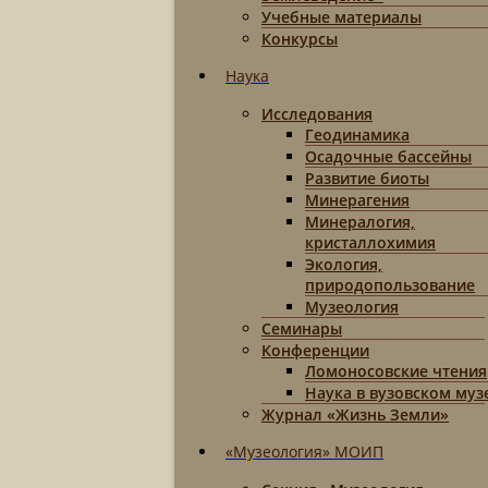
Учебные материалы
Конкурсы
Наука
Исследования
Геодинамика
Осадочные бассейны
Развитие биоты
Минерагения
Минералогия,
кристаллохимия
Экология,
природопользование
Музеология
Семинары
Конференции
Ломоносовские чтения
Наука в вузовском муз
Журнал «Жизнь Земли»
«Музеология» МОИП