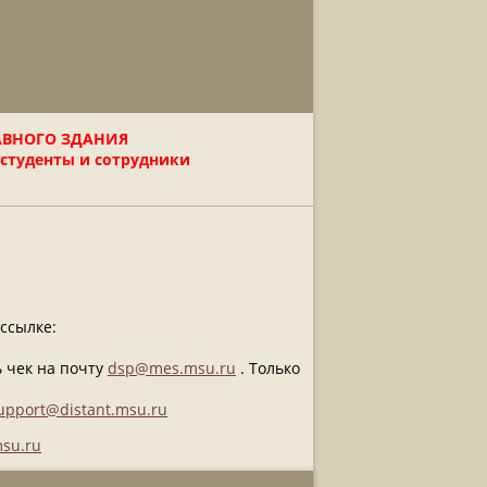
АВНОГО ЗДАНИЯ
 студенты и сотрудники
ссылке:
ь чек на почту
dsp@mes.msu.ru
. Только
upport@distant.msu.ru
su.ru