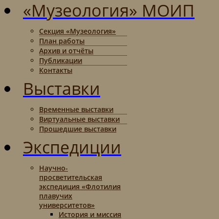
«Музеология» МОИП
Секция «Музеология»
План работы
Архив и отчёты
Публикации
Контакты
Выставки
Временные выставки
Виртуальные выставки
Прошедшие выставки
Экспедиции
Научно-
просветительская
экспедиция «Флотилия
плавучих
университетов»
История и миссия