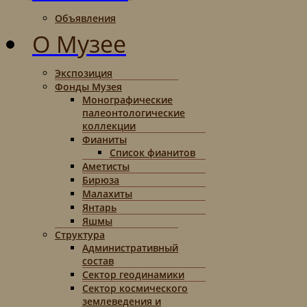
Объявления
О Музее
Экспозиция
Фонды Музея
Монографические
палеонтологические
коллекции
Фианиты
Список фианитов
Аметисты
Бирюза
Малахиты
Янтарь
Яшмы
Структура
Административный
состав
Сектор геодинамики
Сектор космического
землеведения и