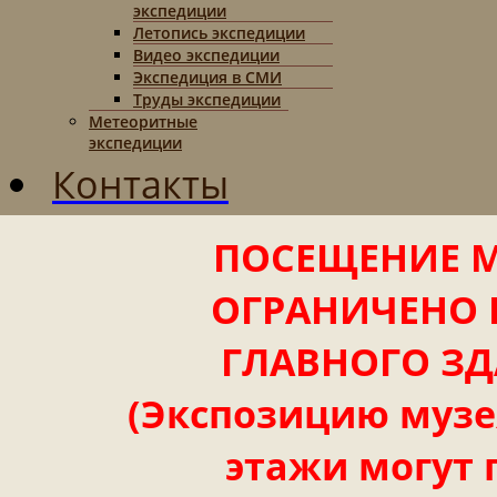
экспедиции
Летопись экспедиции
Видео экспедиции
Экспедиция в СМИ
Труды экспедиции
Метеоритные
экспедиции
Контакты
ПОСЕЩЕНИЕ М
ОГРАНИЧЕНО 
ГЛАВНОГО ЗД
(Экспозицию музея
этажи могут 