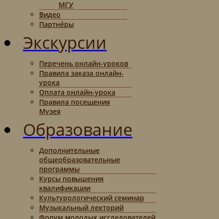
МГУ
Видео
Партнёры
Экскурсии
Перечень онлайн-уроков
Правила заказа онлайн-
урока
Оплата онлайн-урока
Правила посещения
Музея
Образование
Дополнительные
общеобразовательные
программы
Курсы повышения
квалификации
Культурологический семинар
Музыкальный лекторий
Форум молодых исследователей