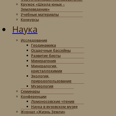
Кружок «Школа юных –
Землеведение»
Учебные материалы
Конкурсы
Наука
Исследования
Геодинамика
Осадочные бассейны
Развитие биоты
Минерагения
Минералогия,
кристаллохимия
Экология,
природопользование
Музеология
Семинары
Конференции
Ломоносовские чтения
Наука в вузовском музее
Журнал «Жизнь Земли»