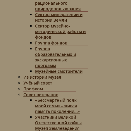
рационального
природопользования
Сектор минерагении и
истории Земли
Сектор музейно-
методической работы и
фондов
Группа фондов
Группа
образовательных и
экскурсионных
программ
Музейные смотрители
Из истории Музея
Учёный совет
Профком
Совет ветеранов
«Бессмертный полк
моей семьи – живая
память поколений…»
Участники Великой
Отечественной войны
Музея Землеведения