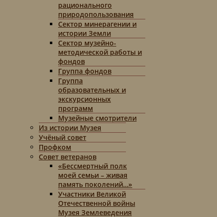
рационального
природопользования
Сектор минерагении и
истории Земли
Сектор музейно-
методической работы и
фондов
Группа фондов
Группа
образовательных и
экскурсионных
программ
Музейные смотрители
Из истории Музея
Учёный совет
Профком
Совет ветеранов
«Бессмертный полк
моей семьи – живая
память поколений…»
Участники Великой
Отечественной войны
Музея Землеведения