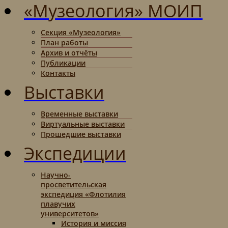
«Музеология» МОИП
Секция «Музеология»
План работы
Архив и отчёты
Публикации
Контакты
Выставки
Временные выставки
Виртуальные выставки
Прошедшие выставки
Экспедиции
Научно-
просветительская
экспедиция «Флотилия
плавучих
университетов»
История и миссия