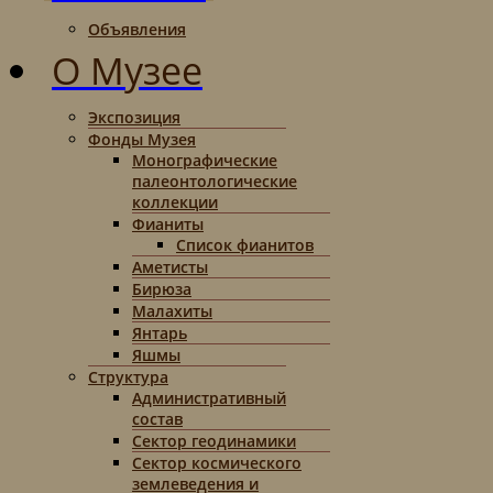
Объявления
О Музее
Экспозиция
Фонды Музея
Монографические
палеонтологические
коллекции
Фианиты
Список фианитов
Аметисты
Бирюза
Малахиты
Янтарь
Яшмы
Структура
Административный
состав
Сектор геодинамики
Сектор космического
землеведения и