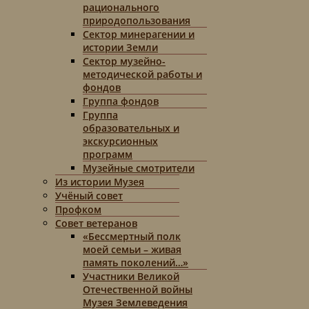
рационального
природопользования
Сектор минерагении и
истории Земли
Сектор музейно-
методической работы и
фондов
Группа фондов
Группа
образовательных и
экскурсионных
программ
Музейные смотрители
Из истории Музея
Учёный совет
Профком
Совет ветеранов
«Бессмертный полк
моей семьи – живая
память поколений…»
Участники Великой
Отечественной войны
Музея Землеведения