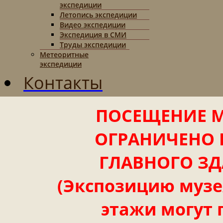
экспедиции
Летопись экспедиции
Видео экспедиции
Экспедиция в СМИ
Труды экспедиции
Метеоритные
экспедиции
Контакты
ПОСЕЩЕНИЕ М
ОГРАНИЧЕНО 
ГЛАВНОГО ЗД
(Экспозицию музея
этажи могут 