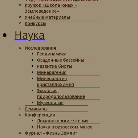
Кружок «Школа юных –
Землеведение»
Учебные материалы
Конкурсы
Наука
Исследования
Геодинамика
Осадочные бассейны
Развитие биоты
Минерагения
Минералогия,
кристаллохимия
Экология,
природопользование
Музеология
Семинары
Конференции
Ломоносовские чтения
Наука в вузовском музее
Журнал «Жизнь Земли»