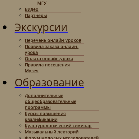
МГУ
Видео
Партнёры
Экскурсии
Перечень онлайн-уроков
Правила заказа онлайн-
урока
Оплата онлайн-урока
Правила посещения
Музея
Образование
Дополнительные
общеобразовательные
программы
Курсы повышения
квалификации
Культурологический семинар
Музыкальный лекторий
Форум молодых исследователей