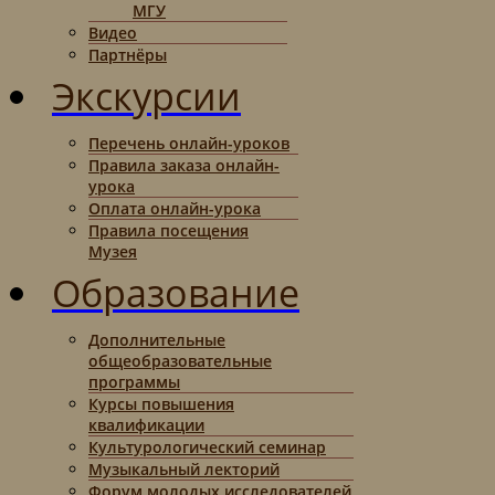
МГУ
Видео
Партнёры
Экскурсии
Перечень онлайн-уроков
Правила заказа онлайн-
урока
Оплата онлайн-урока
Правила посещения
Музея
Образование
Дополнительные
общеобразовательные
программы
Курсы повышения
квалификации
Культурологический семинар
Музыкальный лекторий
Форум молодых исследователей