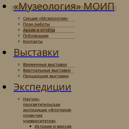
«Музеология» МОИП
Секция «Музеология»
План работы
Архив и отчёты
Публикации
Контакты
Выставки
Временные выставки
Виртуальные выставки
Прошедшие выставки
Экспедиции
Научно-
просветительская
экспедиция «Флотилия
плавучих
университетов»
История и миссия