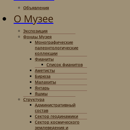
Объявления
О Музее
Экспозиция
Фонды Музея
Монографические
палеонтологические
коллекции
Фианиты
Список фианитов
Аметисты
Бирюза
Малахиты
Янтарь
Яшмы
Структура
Административный
состав
Сектор геодинамики
Сектор космического
землеведения и