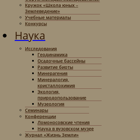
Кружок «Школа юных –
Землеведение»
Учебные материалы
Конкурсы
Наука
Исследования
Геодинамика
Осадочные бассейны
Развитие биоты
Минерагения
Минералогия,
кристаллохимия
Экология,
природопользование
Музеология
Семинары
Конференции
Ломоносовские чтения
Наука в вузовском музее
Журнал «Жизнь Земли»