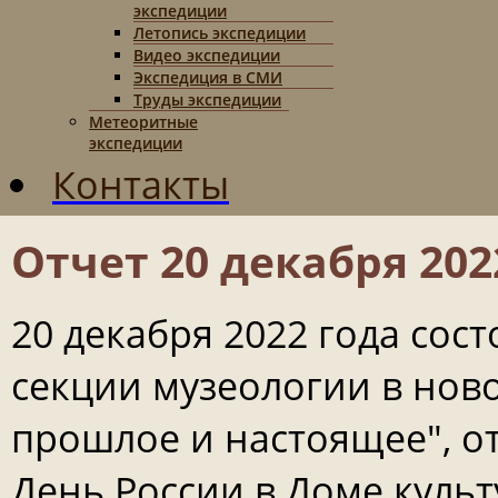
экспедиции
Летопись экспедиции
Видео экспедиции
Экспедиция в СМИ
Труды экспедиции
Метеоритные
экспедиции
Контакты
Отчет 20 декабря 202
20 декабря 2022 года сос
секции музеологии в нов
прошлое и настоящее", от
День России в Доме куль