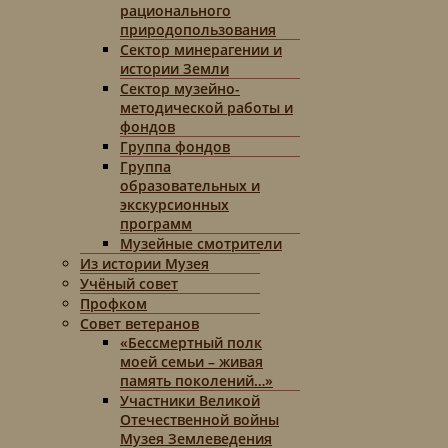
рационального
природопользования
Сектор минерагении и
истории Земли
Сектор музейно-
методической работы и
фондов
Группа фондов
Группа
образовательных и
экскурсионных
программ
Музейные смотрители
Из истории Музея
Учёный совет
Профком
Совет ветеранов
«Бессмертный полк
моей семьи – живая
память поколений…»
Участники Великой
Отечественной войны
Музея Землеведения