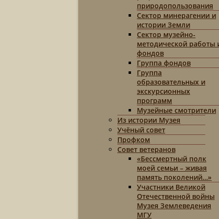
природопользования
Сектор минерагении и
истории Земли
Сектор музейно-
методической работы 
фондов
Группа фондов
Группа
образовательных и
экскурсионных
программ
Музейные смотрители
Из истории Музея
Учёный совет
Профком
Совет ветеранов
«Бессмертный полк
моей семьи – живая
память поколений…»
Участники Великой
Отечественной войны
Музея Землеведения
МГУ