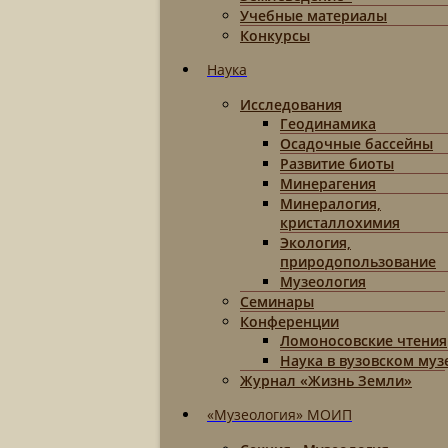
Учебные материалы
Конкурсы
Наука
Исследования
Геодинамика
Осадочные бассейны
Развитие биоты
Минерагения
Минералогия,
кристаллохимия
Экология,
природопользование
Музеология
Семинары
Конференции
Ломоносовские чтения
Наука в вузовском муз
Журнал «Жизнь Земли»
«Музеология» МОИП