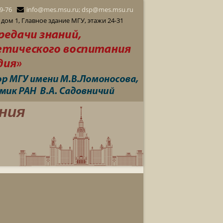
29-76
info@mes.msu.ru; dsp@mes.msu.ru
дом 1, Главное здание МГУ, этажи 24-31
ния