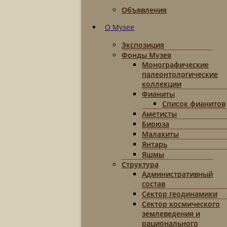
Объявления
О Музее
Экспозиция
Фонды Музея
Монографические
палеонтологические
коллекции
Фианиты
Список фианитов
Аметисты
Бирюза
Малахиты
Янтарь
Яшмы
Структура
Административный
состав
Сектор геодинамики
Сектор космического
землеведения и
рационального