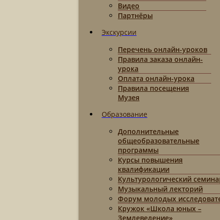
Видео
Партнёры
Экскурсии
Перечень онлайн-уроков
Правила заказа онлайн-
урока
Оплата онлайн-урока
Правила посещения
Музея
Образование
Дополнительные
общеобразовательные
программы
Курсы повышения
квалификации
Культурологический семина
Музыкальный лекторий
Форум молодых исследоват
Кружок «Школа юных –
Землеведение»