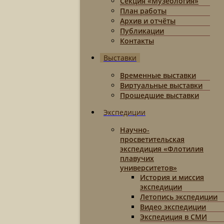
Секция «Музеология»
План работы
Архив и отчёты
Публикации
Контакты
Выставки
Временные выставки
Виртуальные выставки
Прошедшие выставки
Экспедиции
Научно-
просветительская
экспедиция «Флотилия
плавучих
университетов»
История и миссия
экспедиции
Летопись экспедиции
Видео экспедиции
Экспедиция в СМИ