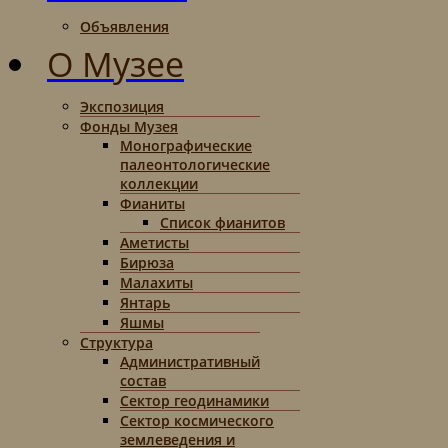
Объявления
О Музее
Экспозиция
Фонды Музея
Монографические
палеонтологические
коллекции
Фианиты
Список фианитов
Аметисты
Бирюза
Малахиты
Янтарь
Яшмы
Структура
Административный
состав
Сектор геодинамики
Сектор космического
землеведения и