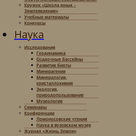
Кружок «Школа юных –
Землеведение»
Учебные материалы
Конкурсы
Наука
Исследования
Геодинамика
Осадочные бассейны
Развитие биоты
Минерагения
Минералогия,
кристаллохимия
Экология,
природопользование
Музеология
Семинары
Конференции
Ломоносовские чтения
Наука в вузовском музее
Журнал «Жизнь Земли»