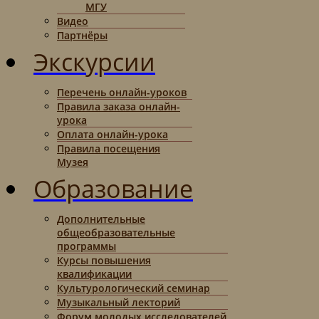
МГУ
Видео
Партнёры
Экскурсии
Перечень онлайн-уроков
Правила заказа онлайн-
урока
Оплата онлайн-урока
Правила посещения
Музея
Образование
Дополнительные
общеобразовательные
программы
Курсы повышения
квалификации
Культурологический семинар
Музыкальный лекторий
Форум молодых исследователей