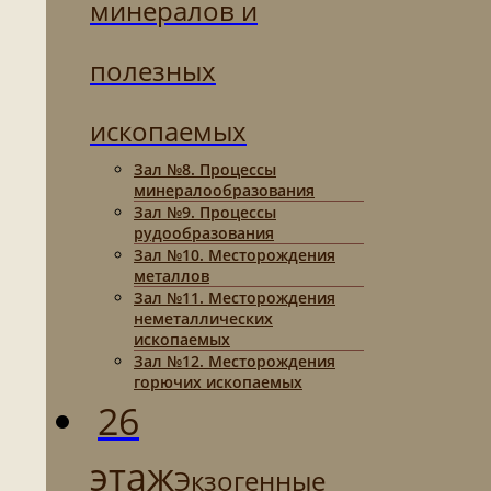
минералов и
полезных
ископаемых
Зал №8. Процессы
минералообразования
Зал №9. Процессы
рудообразования
Зал №10. Месторождения
металлов
Зал №11. Месторождения
неметаллических
ископаемых
Зал №12. Месторождения
горючих ископаемых
26
этаж
Экзогенные