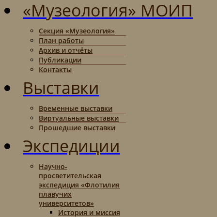
«Музеология» МОИП
Секция «Музеология»
План работы
Архив и отчёты
Публикации
Контакты
Выставки
Временные выставки
Виртуальные выставки
Прошедшие выставки
Экспедиции
Научно-
просветительская
экспедиция «Флотилия
плавучих
университетов»
История и миссия