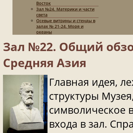
Восток
Зал №24. Материки и части
света
Осевые витрины и стенды в
залах № 21-24. Моря и
океаны
Зал №22. Общий обзо
Средняя Азия
Главная идея, л
структуры Музея
символическое 
входа в зал. Спр