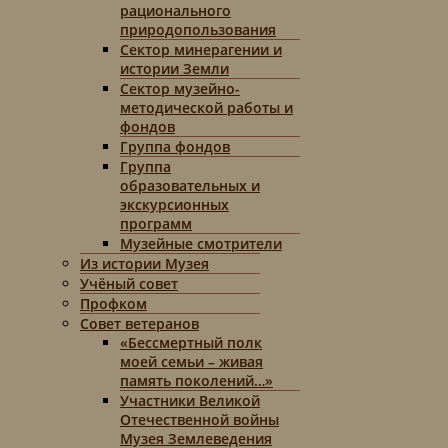
рационального
природопользования
Сектор минерагении и
истории Земли
Сектор музейно-
методической работы и
фондов
Группа фондов
Группа
образовательных и
экскурсионных
программ
Музейные смотрители
Из истории Музея
Учёный совет
Профком
Совет ветеранов
«Бессмертный полк
моей семьи – живая
память поколений…»
Участники Великой
Отечественной войны
Музея Землеведения