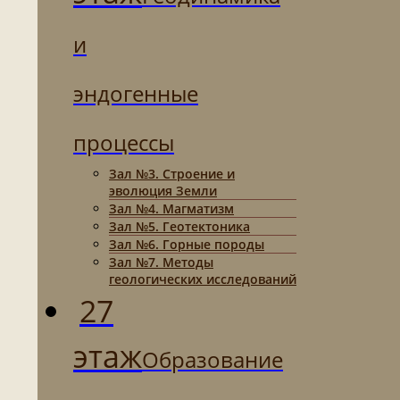
и
эндогенные
процессы
Зал №3. Строение и
эволюция Земли
Зал №4. Магматизм
Зал №5. Геотектоника
Зал №6. Горные породы
Зал №7. Методы
геологических исследований
27
этаж
Образование