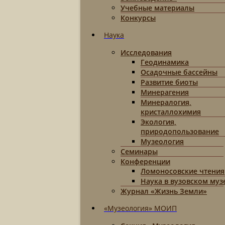
Учебные материалы
Конкурсы
Наука
Исследования
Геодинамика
Осадочные бассейны
Развитие биоты
Минерагения
Минералогия,
кристаллохимия
Экология,
природопользование
Музеология
Семинары
Конференции
Ломоносовские чтения
Наука в вузовском муз
Журнал «Жизнь Земли»
«Музеология» МОИП