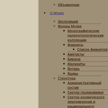
Объявления
О Музее
Экспозиция
Фонды Музея
Монографические
палеонтологические
коллекции
Фианиты
Список фианитов
Аметисты
Бирюза
Малахиты
Янтарь
Яшмы
Структура
Административный
состав
Сектор геодинамики
Сектор космического
землеведения и
рационального