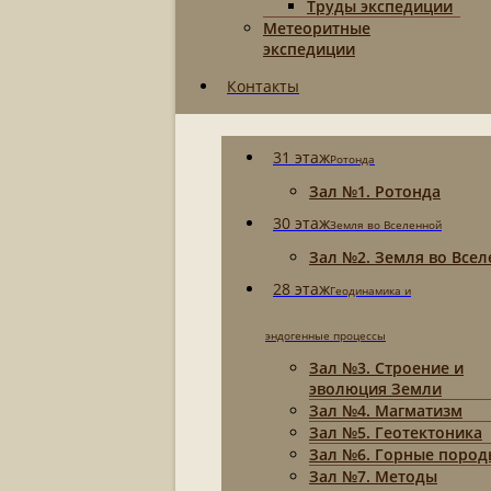
Труды экспедиции
Метеоритные
экспедиции
Контакты
31 этаж
Ротонда
Зал №1. Ротонда
30 этаж
Земля во Вселенной
Зал №2. Земля во Все
28 этаж
Геодинамика и
эндогенные процессы
Зал №3. Строение и
эволюция Земли
Зал №4. Магматизм
Зал №5. Геотектоника
Зал №6. Горные пород
Зал №7. Методы