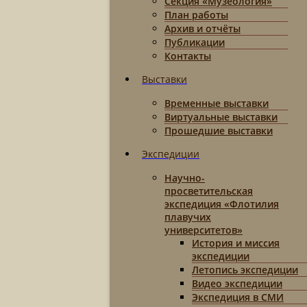
Секция «Музеология»
План работы
Архив и отчёты
Публикации
Контакты
Выставки
Временные выставки
Виртуальные выставки
Прошедшие выставки
Экспедиции
Научно-
просветительская
экспедиция «Флотилия
плавучих
университетов»
История и миссия
экспедиции
Летопись экспедиции
Видео экспедиции
Экспедиция в СМИ