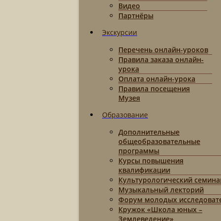
Видео
Партнёры
Экскурсии
Перечень онлайн-уроков
Правила заказа онлайн-
урока
Оплата онлайн-урока
Правила посещения
Музея
Образование
Дополнительные
общеобразовательные
программы
Курсы повышения
квалификации
Культурологический семина
Музыкальный лекторий
Форум молодых исследоват
Кружок «Школа юных –
Землеведение»