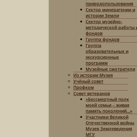
природопользования
Сектор минерагении и
истории Земли
Сектор музейно-
методической работы 
фондов
Группа фондов
Группа
образовательных и
экскурсионных
программ
Музейные смотрители
Из истории Музея
Учёный совет
Профком
Совет ветеранов
«Бессмертный полк
моей семьи – живая
память поколений…»
Участники Великой
Отечественной войны
Музея Землеведения
МГУ