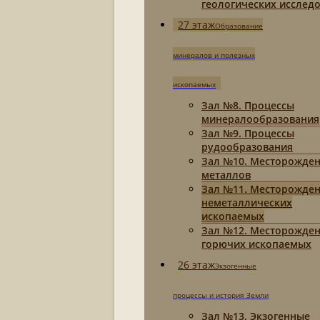
геологических исслед
27 этаж
Образование
минералов и полезных
ископаемых
Зал №8. Процессы
минералообразования
Зал №9. Процессы
рудообразования
Зал №10. Месторожде
металлов
Зал №11. Месторожде
неметаллических
ископаемых
Зал №12. Месторожде
горючих ископаемых
26 этаж
Экзогенные
процессы и история Земли
Зал №13. Экзогенные