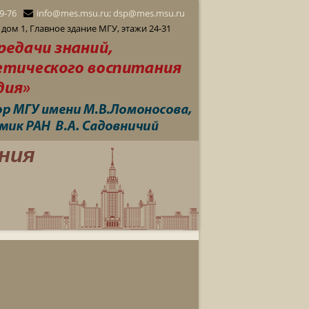
29-76
info@mes.msu.ru; dsp@mes.msu.ru
дом 1, Главное здание МГУ, этажи 24-31
ния