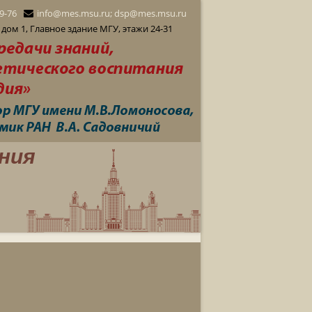
29-76
info@mes.msu.ru; dsp@mes.msu.ru
дом 1, Главное здание МГУ, этажи 24-31
ния