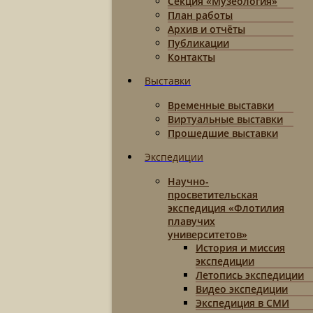
Секция «Музеология»
План работы
Архив и отчёты
Публикации
Контакты
Выставки
Временные выставки
Виртуальные выставки
Прошедшие выставки
Экспедиции
Научно-
просветительская
экспедиция «Флотилия
плавучих
университетов»
История и миссия
экспедиции
Летопись экспедиции
Видео экспедиции
Экспедиция в СМИ