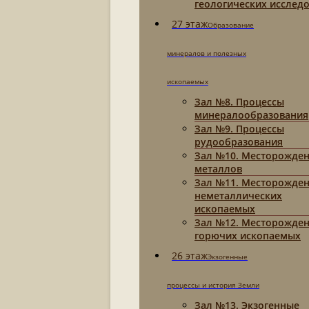
геологических исслед
27 этаж
Образование
минералов и полезных
ископаемых
Зал №8. Процессы
минералообразования
Зал №9. Процессы
рудообразования
Зал №10. Месторожде
металлов
Зал №11. Месторожде
неметаллических
ископаемых
Зал №12. Месторожде
горючих ископаемых
26 этаж
Экзогенные
процессы и история Земли
Зал №13. Экзогенные