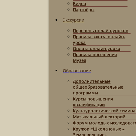
Видео
Партнёры
Экскурсии
Перечень онлайн-уроков
Правила заказа онлайн-
урока
Оплата онлайн-урока
Правила посещения
Музея
Образование
Дополнительные
общеобразовательные
программы
Курсы повышения
квалификации
Культурологический семина
Музыкальный лекторий
Форум молодых исследоват
Кружок «Школа юных –
Землеведение»