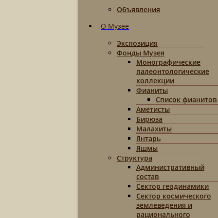
Объявления
О Музее
Экспозиция
Фонды Музея
Монографические
палеонтологические
коллекции
Фианиты
Список фианитов
Аметисты
Бирюза
Малахиты
Янтарь
Яшмы
Структура
Административный
состав
Сектор геодинамики
Сектор космического
землеведения и
рационального