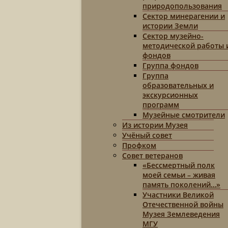
природопользования
Сектор минерагении и
истории Земли
Сектор музейно-
методической работы 
фондов
Группа фондов
Группа
образовательных и
экскурсионных
программ
Музейные смотрители
Из истории Музея
Учёный совет
Профком
Совет ветеранов
«Бессмертный полк
моей семьи – живая
память поколений…»
Участники Великой
Отечественной войны
Музея Землеведения
МГУ