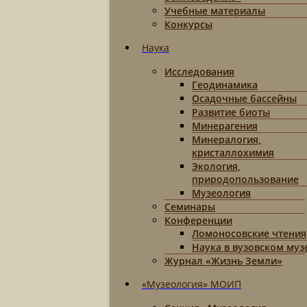
Учебные материалы
Конкурсы
Наука
Исследования
Геодинамика
Осадочные бассейны
Развитие биоты
Минерагения
Минералогия,
кристаллохимия
Экология,
природопользование
Музеология
Семинары
Конференции
Ломоносовские чтения
Наука в вузовском муз
Журнал «Жизнь Земли»
«Музеология» МОИП