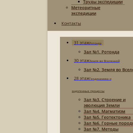
Труды экспедиции
Метеоритные
экспедиции
Контакты
31 этаж
Ротонда
Зал №1. Ротонда
30 этаж
Земля во Вселенной
Зал №2. Земля во Все
28 этаж
Геодинамика и
эндогенные процессы
Зал №3. Строение и
эволюция Земли
Зал №4. Магматизм
Зал №5. Геотектоника
Зал №6. Горные пород
Зал №7. Методы