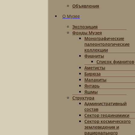
Объявления
О Музее
Экспозиция
Фонды Музея
Монографические
палеонтологические
коллекции
Фианиты
Список фианитов
Аметисты
Бирюза
Малахиты
Янтарь
Яшмы
Структура
Административный
состав
Сектор геодинамики
Сектор космического
землеведения и
рационального