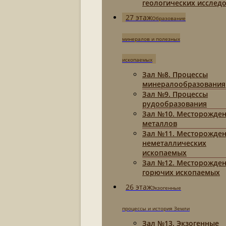
геологических исслед
27 этаж
Образование
минералов и полезных
ископаемых
Зал №8. Процессы
минералообразования
Зал №9. Процессы
рудообразования
Зал №10. Месторожде
металлов
Зал №11. Месторожде
неметаллических
ископаемых
Зал №12. Месторожде
горючих ископаемых
26 этаж
Экзогенные
процессы и история Земли
Зал №13. Экзогенные