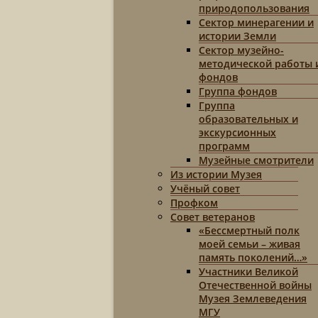
природопользования
Сектор минерагении и
истории Земли
Сектор музейно-
методической работы 
фондов
Группа фондов
Группа
образовательных и
экскурсионных
программ
Музейные смотрители
Из истории Музея
Учёный совет
Профком
Совет ветеранов
«Бессмертный полк
моей семьи – живая
память поколений…»
Участники Великой
Отечественной войны
Музея Землеведения
МГУ