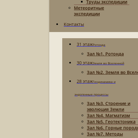
Труды экспедиции
Метеоритные
экспедиции
Контакты
31 этаж
Ротонда
Зал №1. Ротонда
30 этаж
Земля во Вселенной
Зал №2. Земля во Все
28 этаж
Геодинамика и
эндогенные процессы
Зал №3. Строение и
эволюция Земли
Зал №4. Магматизм
Зал №5. Геотектоника
Зал №6. Горные пород
Зал №7. Методы