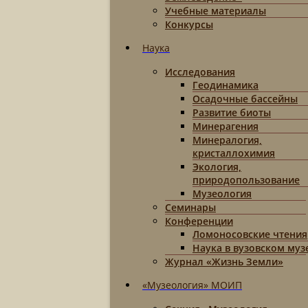
Учебные материалы
Конкурсы
Наука
Исследования
Геодинамика
Осадочные бассейны
Развитие биоты
Минерагения
Минералогия,
кристаллохимия
Экология,
природопользование
Музеология
Семинары
Конференции
Ломоносовские чтения
Наука в вузовском муз
Журнал «Жизнь Земли»
«Музеология» МОИП