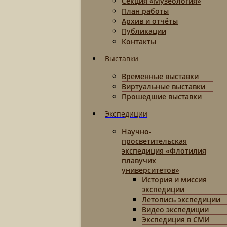
Секция «Музеология»
План работы
Архив и отчёты
Публикации
Контакты
Выставки
Временные выставки
Виртуальные выставки
Прошедшие выставки
Экспедиции
Научно-
просветительская
экспедиция «Флотилия
плавучих
университетов»
История и миссия
экспедиции
Летопись экспедиции
Видео экспедиции
Экспедиция в СМИ