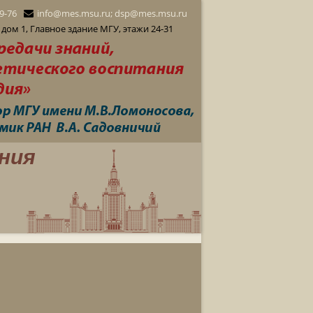
29-76
info@mes.msu.ru; dsp@mes.msu.ru
дом 1, Главное здание МГУ, этажи 24-31
ния