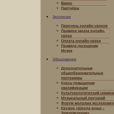
Видео
Партнёры
Экскурсии
Перечень онлайн-уроков
Правила заказа онлайн-
урока
Оплата онлайн-урока
Правила посещения
Музея
Образование
Дополнительные
общеобразовательные
программы
Курсы повышения
квалификации
Культурологический семина
Музыкальный лекторий
Форум молодых исследоват
Кружок «Школа юных –
Землеведение»