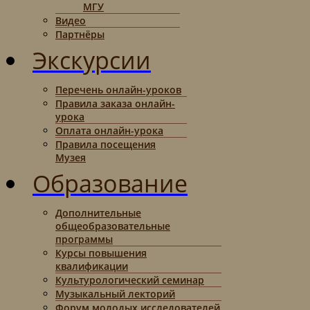
МГУ
Видео
Партнёры
Экскурсии
Перечень онлайн-уроков
Правила заказа онлайн-
урока
Оплата онлайн-урока
Правила посещения
Музея
Образование
Дополнительные
общеобразовательные
программы
Курсы повышения
квалификации
Культурологический семинар
Музыкальный лекторий
Форум молодых исследователей