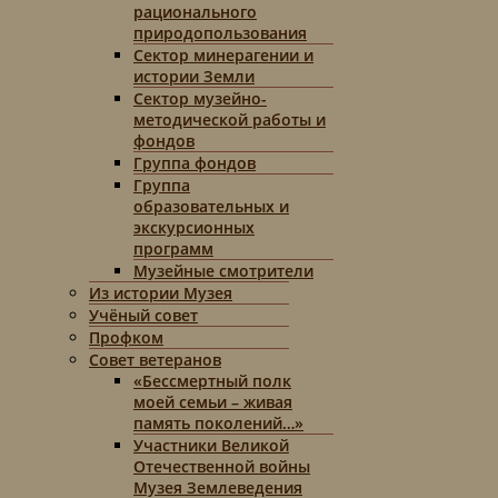
рационального
природопользования
Сектор минерагении и
истории Земли
Сектор музейно-
методической работы и
фондов
Группа фондов
Группа
образовательных и
экскурсионных
программ
Музейные смотрители
Из истории Музея
Учёный совет
Профком
Совет ветеранов
«Бессмертный полк
моей семьи – живая
память поколений…»
Участники Великой
Отечественной войны
Музея Землеведения