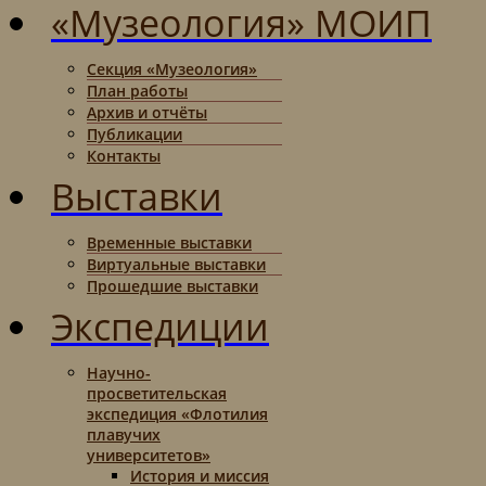
«Музеология» МОИП
Секция «Музеология»
План работы
Архив и отчёты
Публикации
Контакты
Выставки
Временные выставки
Виртуальные выставки
Прошедшие выставки
Экспедиции
Научно-
просветительская
экспедиция «Флотилия
плавучих
университетов»
История и миссия