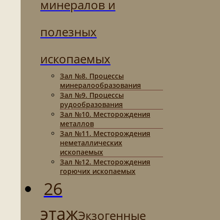
минералов и
полезных
ископаемых
Зал №8. Процессы
минералообразования
Зал №9. Процессы
рудообразования
Зал №10. Месторождения
металлов
Зал №11. Месторождения
неметаллических
ископаемых
Зал №12. Месторождения
горючих ископаемых
26
этаж
Экзогенные