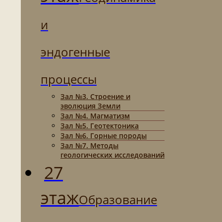
и
эндогенные
процессы
Зал №3. Строение и
эволюция Земли
Зал №4. Магматизм
Зал №5. Геотектоника
Зал №6. Горные породы
Зал №7. Методы
геологических исследований
27
этаж
Образование