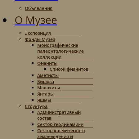
Объявления
О Музее
Экспозиция
Фонды Музея
Монографические
палеонтологические
коллекции
Фианиты
Список фианитов
Аметисты
Бирюза
Малахиты
Янтарь
Яшмы
Структура
Административный
состав
Сектор геодинамики
Сектор космического
землеведения и