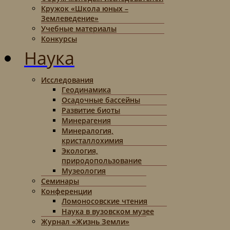
Кружок «Школа юных –
Землеведение»
Учебные материалы
Конкурсы
Наука
Исследования
Геодинамика
Осадочные бассейны
Развитие биоты
Минерагения
Минералогия,
кристаллохимия
Экология,
природопользование
Музеология
Семинары
Конференции
Ломоносовские чтения
Наука в вузовском музее
Журнал «Жизнь Земли»