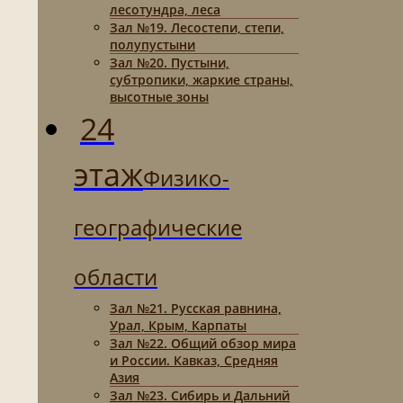
лесотундра, леса
Зал №19. Лесостепи, степи,
полупустыни
Зал №20. Пустыни,
субтропики, жаркие страны,
высотные зоны
24
этаж
Физико-
географические
области
Зал №21. Русская равнина,
Урал, Крым, Карпаты
Зал №22. Общий обзор мира
и России. Кавказ, Средняя
Азия
Зал №23. Сибирь и Дальний