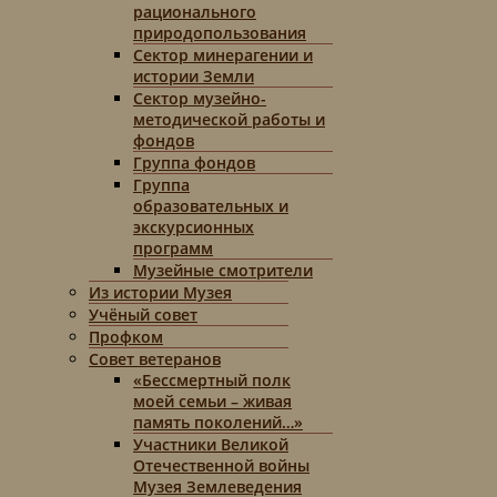
рационального
природопользования
Сектор минерагении и
истории Земли
Сектор музейно-
методической работы и
фондов
Группа фондов
Группа
образовательных и
экскурсионных
программ
Музейные смотрители
Из истории Музея
Учёный совет
Профком
Совет ветеранов
«Бессмертный полк
моей семьи – живая
память поколений…»
Участники Великой
Отечественной войны
Музея Землеведения